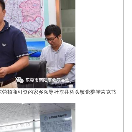
东莞招商引资的家乡领导社旗县桥头镇党委崔荣克书