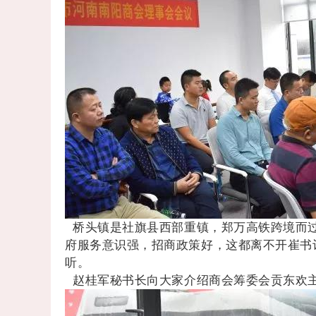
桥头镇是社旗县西部重镇，郑万高铁跨境而
府服务意识强，招商政策好，这都离不开崔书
听。
赵桂军秘书长向大家介绍商会筹委会贡东欢