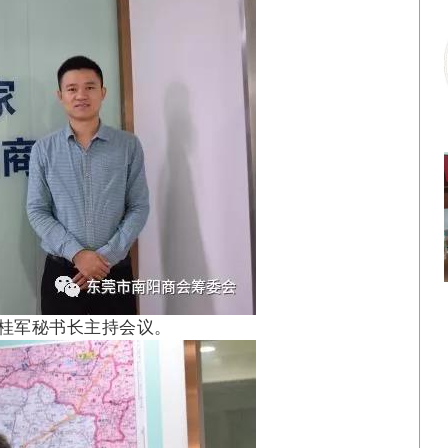
赵桂军秘书长主持会议。